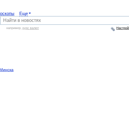
оскопы
Еще
например,
курс валют
Настрой
 Минска