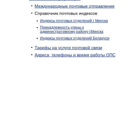
Международные почтовые отправления
Справочник почтовых индексов
Индексы почтовых отделений г. Минска
Принадлежность улицы к
административному району г.Минска
Индекcы почтовых отделений Беларуси
Тарифы на услуги почтовой связи
Адреса, телефоны и время работы ОПС