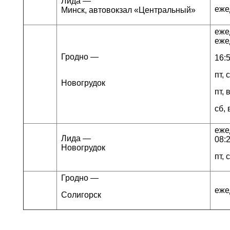
Лида —
еже
Минск, автовокзал «Центральный»
еже
еже
Гродно —
16:
пт, 
Новогрудок
пт, 
сб, 
еже
Лида —
08:2
Новогрудок
пт, 
Гродно —
еже
Солигорск