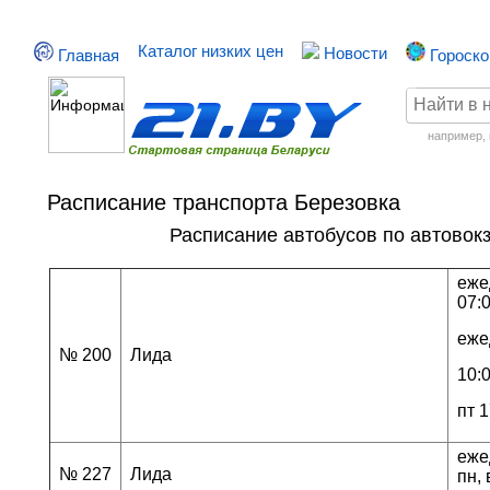
Каталог низких цен
Новости
Главная
Гороск
например,
Расписание транспорта Березовка
Расписание автобусов по автовок
еж
07:
еже
№ 200
Лида
10:
пт 1
еже
№ 227
Лида
пн, 