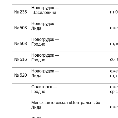
Новогрудок —
№ 235
пт 0
Василевичи
Новогрудок —
№ 503
еже
Лида
Новогрудок —
№ 508
пт, 
Гродно
Новогрудок —
№ 516
сб, 
Гродно
Новогрудок —
еже
№ 520
Лида
пт, 
Солигорск —
еже
Гродно
ср 
Минск, автовокзал «Центральный» —
еже
Лида